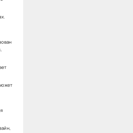
ах.
зован
,
вет
 может
ля
зайн,