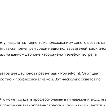
ммуникация" выполнен с использованием синего цвета в ка
int также популярен среди наших пользователей, как и мно
 раз. На данном шаблоне изображено: телефон, встреча,
ветов для шаблонов презентаций PowerPoint. Этот цвет
ностью и профессионализмом. Вот несколько советов по
 Это может создать профессиональный и надежный вид для 
т помочь снизить уровень стресса и улучшить концентрац