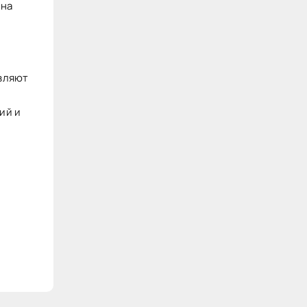
 на
овляют
ий и