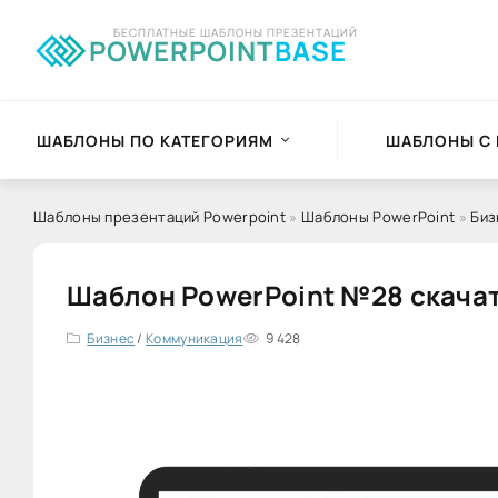
БЕСПЛАТНЫЕ ШАБЛОНЫ ПРЕЗЕНТАЦИЙ
POWERPOINT
BASE
ШАБЛОНЫ ПО КАТЕГОРИЯМ
ШАБЛОНЫ С
Шаблоны презентаций Powerpoint
»
Шаблоны PowerPoint
»
Биз
Шаблон PowerPoint №28 скача
Бизнес
/
Коммуникация
9 428