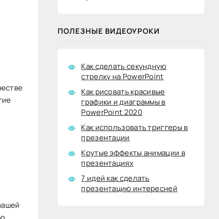
ПОЛЕЗНЫЕ ВИДЕОУРОКИ
Как сделать секундную
стрелку на PowerPoint
честве
Как рисовать красивые
гие
графики и диаграммы в
PowerPoint 2020
Как использовать триггеры в
презентации
Крутые эффекты анимации в
презентациях
7 идей как сделать
презентацию интересней
вашей
ию