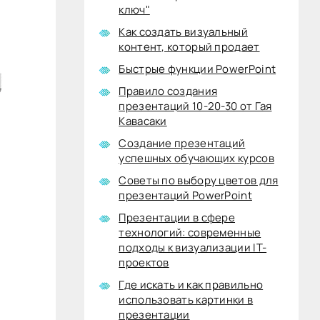
ключ"
Как создать визуальный
контент, который продает
Быстрые функции PowerPoint
Правило создания
презентаций 10-20-30 от Гая
Кавасаки
Создание презентаций
успешных обучающих курсов
Советы по выбору цветов для
презентаций PowerPoint
Презентации в сфере
технологий: современные
подходы к визуализации IT-
проектов
Где искать и как правильно
использовать картинки в
презентации