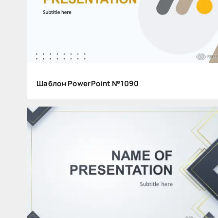
для
вебинара
Видеоуроки
+31
9
129
Шаблон PowerPoint №1090