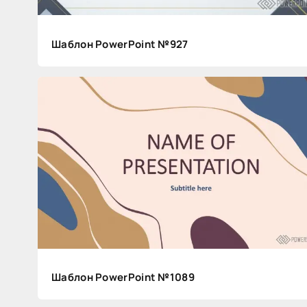
Шаблон PowerPoint №927
Поделитесь
с
друзьями:
Шаблон PowerPoint №1089