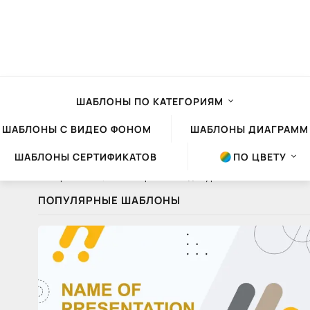
ШАБЛОНЫ ПО КАТЕГОРИЯМ
ШАБЛОНЫ С ВИДЕО ФОНОМ
ШАБЛОНЫ ДИАГРАММ
ШАБЛОНЫ СЕРТИФИКАТОВ
ПО ЦВЕТУ
Шаблоны презентаций Powerpoint
»
Видеоуроки
» Как изменить размер слайда
ПОПУЛЯРНЫЕ ШАБЛОНЫ
Как
изменить
размер
слайда