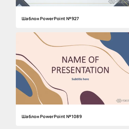
Шаблон PowerPoint №927
Поделитесь
с
друзьями:
Шаблон PowerPoint №1089