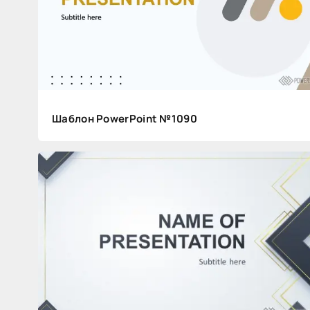
Видеоуроки
-5
2
365
Шаблон PowerPoint №1090