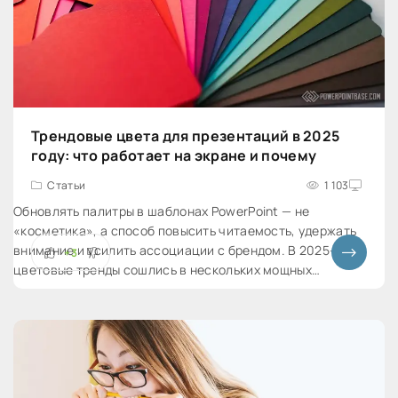
Трендовые цвета для презентаций в 2025
году: что работает на экране и почему
Статьи
1 103
Обновлять палитры в шаблонах PowerPoint — не
«косметика», а способ повысить читаемость, удержать
внимание и усилить ассоциации с брендом. В 2025-м
+3
цветовые тренды сошлись в нескольких мощных
направлениях: тёплые «землистые» нейтрали, глубокие
сине-фиолетовые,