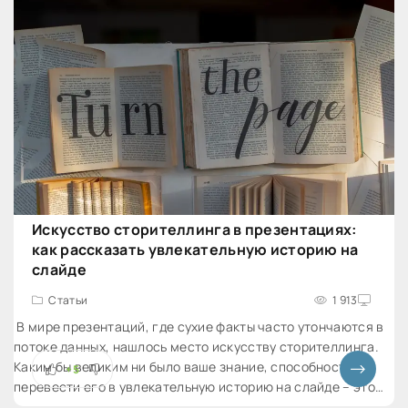
Искусство сторителлинга в презентациях:
как рассказать увлекательную историю на
слайде
Статьи
1 913
В мире презентаций, где сухие факты часто утончаются в
потоке данных, нашлось место искусству сторителлинга.
Каким бы великим ни было ваше знание, способность
+5
перевести его в увлекательную историю на слайде – это
искусство, способное приковать внимание, создать