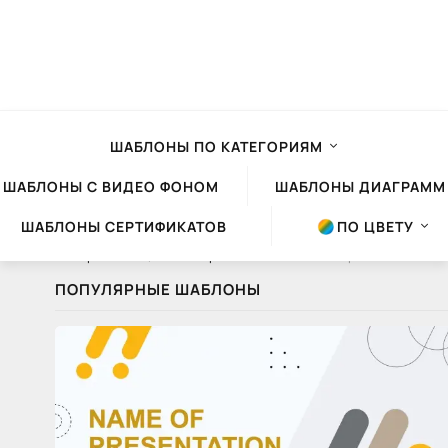
ШАБЛОНЫ ПО КАТЕГОРИЯМ
ШАБЛОНЫ С ВИДЕО ФОНОМ
ШАБЛОНЫ ДИАГРАММ
ШАБЛОНЫ СЕРТИФИКАТОВ
ПО ЦВЕТУ
Шаблоны презентаций Powerpoint
»
Статьи
» Как правильно использовать шрифты и текст в презентации: советы от дизайнера
ПОПУЛЯРНЫЕ ШАБЛОНЫ
Как
правильно
использовать
шрифты