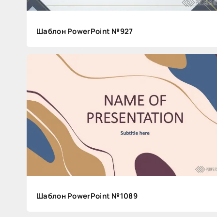
Шаблон PowerPoint №927
Э
ф
ф
Шаблон PowerPoint №1089
е
к