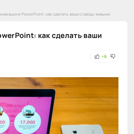
анимации в PowerPoint: как сделать ваши слайды живыми
werPoint: как сделать ваши
+6