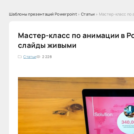
Шаблоны презентаций Powerpoint
»
Статьи
» Мастер-класс по 
Мастер-класс по анимации в Po
слайды живыми
Статьи
2 228