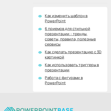
Как изменить шаблон в
PowerPoint
6 приемов для стильной
презентации - тренды,
советы, правила, полезные
сервисы
Как сделать презентацию с 3D
картинкой
Как использовать триггеры в
презентации
Работа с фигурами в
PowerPoint
POWERPOINT
BASE