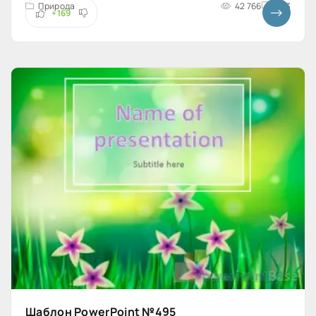
Природа
42 766
4x3
+169
Шаблон PowerPoint №495