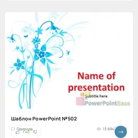
Шаблон PowerPoint №502
Природа
13 694
4x3
+40