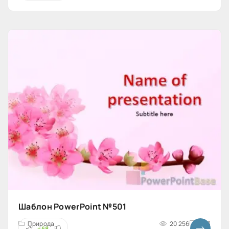
Шаблон PowerPoint №501
Природа
20 256
4x3
+68