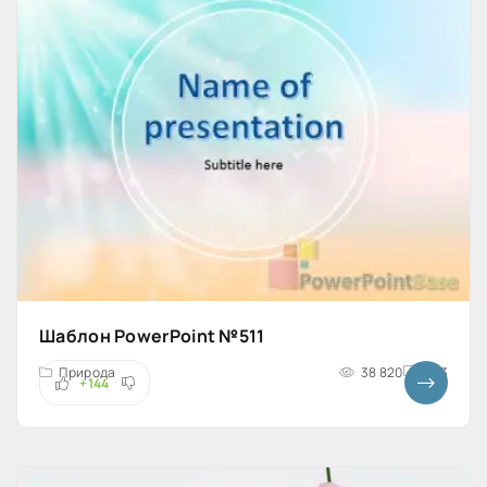
Шаблон PowerPoint №511
Природа
38 820
4x3
+144