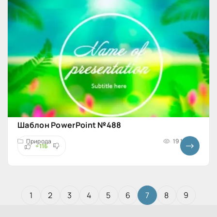
Шаблон PowerPoint №488
Природа
19 142
+116
1
2
3
4
5
6
7
8
9