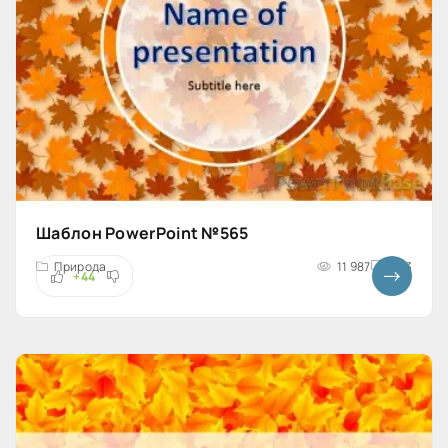
Шаблон PowerPoint №565
Природа
11 987
4x3
+44