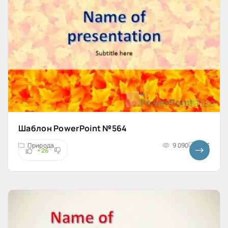
Шаблон PowerPoint №564
Природа
9 090
4x3
+26