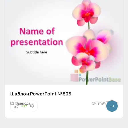
Шаблон PowerPoint №505
Природа
9 194
4x3
+37