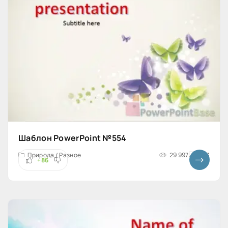
Шаблон PowerPoint №554
Природа / Разное
29 997
4x3
+86