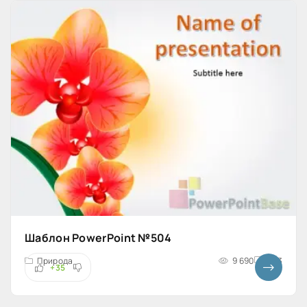
Шаблон PowerPoint №504
Природа
9 690
4x3
+35