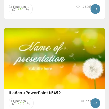
Природа
14 826
4x3
+40
Шаблон PowerPoint №492
Природа
33 669
+315