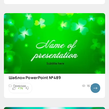
Шаблон PowerPoint №489
Природа
16 160
+74