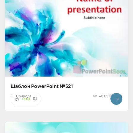
Шаблон PowerPoint №521
Природа
46 851
4x3
+149