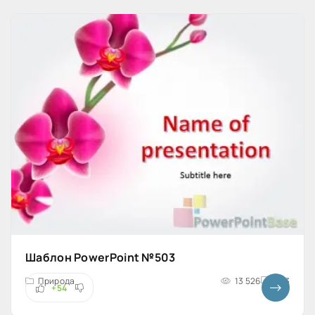
Шаблон PowerPoint №503
Природа
13 526
4x3
+54