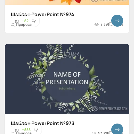
Шаблон PowerPoint №974
+82
Природа
8 391
16x9
Шаблон PowerPoint №973
+888
Природа
57 328
16x9