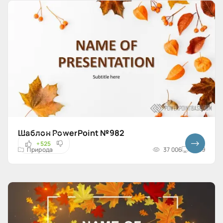
Шаблон PowerPoint №982
+525
Природа
37 006
16x9