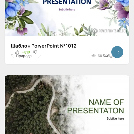
Шаблон PowerPoint №1012
+819
Природа
60 546
16x9