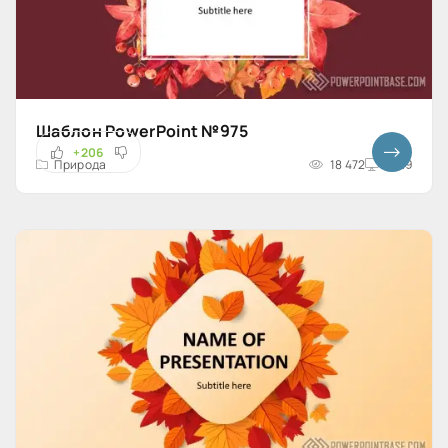
Шаблон PowerPoint №975
+206
Природа
18 472
16x9