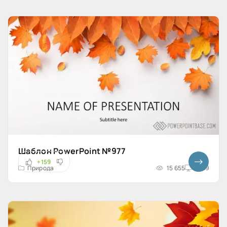
Шаблон PowerPoint №977
+159
Природа
15 655
16x9