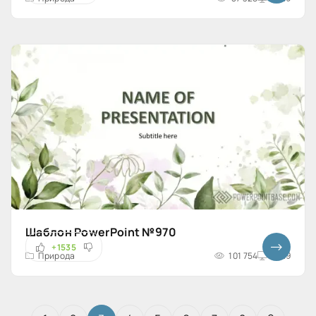
Шаблон PowerPoint №970
+1535
Природа
101 754
16x9