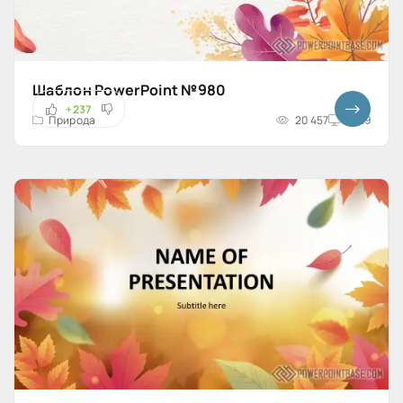
Шаблон PowerPoint №980
+237
Природа
20 457
16x9