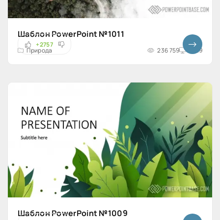
Шаблон PowerPoint №1011
+2757
Природа
236 759
16x9
Шаблон PowerPoint №1009