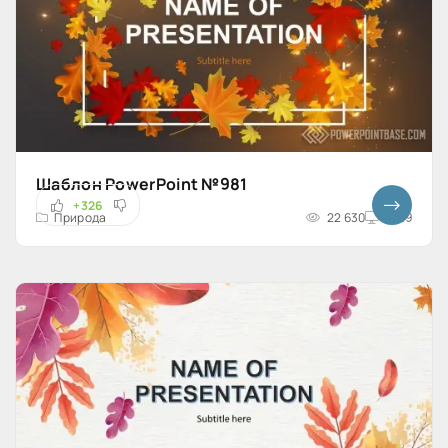
Шаблон PowerPoint №981
+326
Природа
22 630
16x9