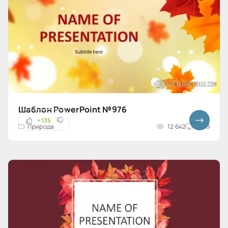
Шаблон PowerPoint №976
+135
Природа
12 642
16x9