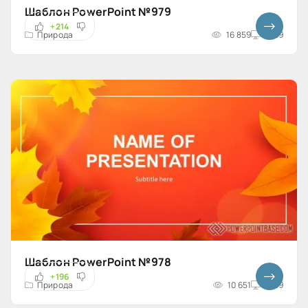
Шаблон PowerPoint №979
+214
Природа
16 859
16x9
Шаблон PowerPoint №978
+196
Природа
10 651
16x9