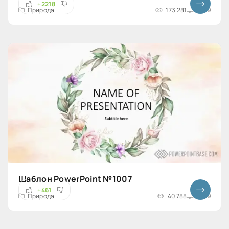
+2218
Природа
173 281
16x9
Шаблон PowerPoint №1007
+461
Природа
40 788
16x9