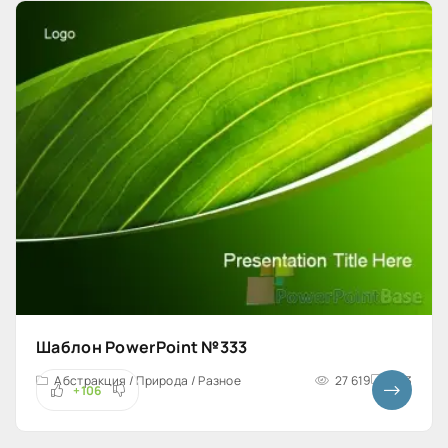
Шаблон PowerPoint №333
Абстракция / Природа / Разное
27 619
4x3
+106