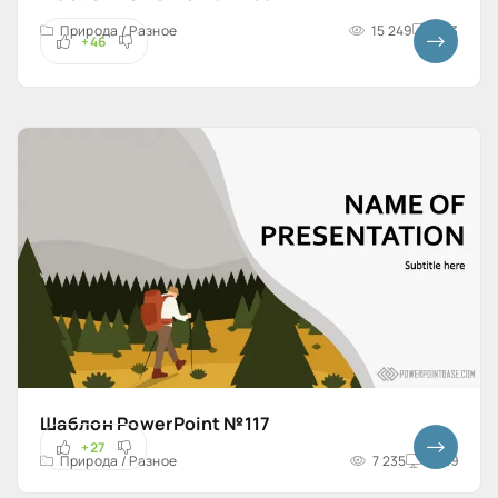
Природа / Разное
15 249
4x3
+46
Шаблон PowerPoint №117
+27
Природа / Разное
7 235
16x9