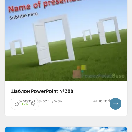
Шаблон PowerPoint №388
Природа / Разное / Туризм
16 387
4x3
+76