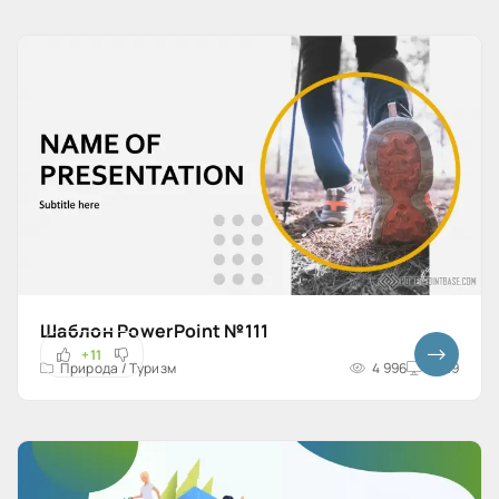
Шаблон PowerPoint №111
+11
Природа / Туризм
4 996
16x9