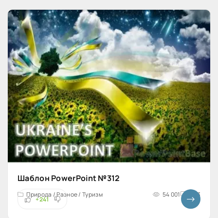
Шаблон PowerPoint №312
Природа / Разное / Туризм
54 001
4x3
+241