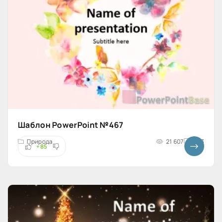
Шаблон PowerPoint №467
Природа
21 607
4x3
+85