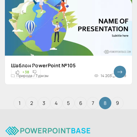
Шаблон PowerPoint №105
+38
Природа / Туризм
14 203
16x9
1
2
3
4
5
6
7
8
9
POWERPOINT
BASE