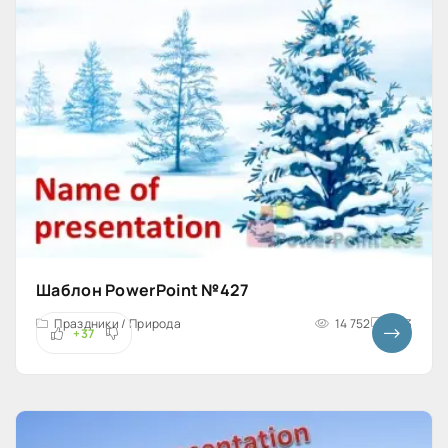
Шаблон PowerPoint №427
Праздники / Природа
14 752
4x3
+37