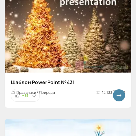
Шаблон PowerPoint №431
Праздники / Природа
12 133
4x3
+51