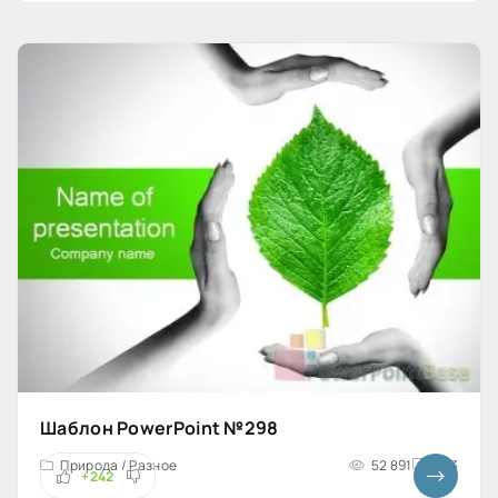
Шаблон PowerPoint №298
Природа / Разное
52 891
4x3
+242