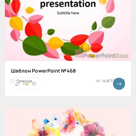
Шаблон PowerPoint №468
Природа
14 877
4x3
+62