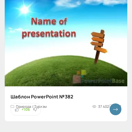
Шаблон PowerPoint №382
Природа / Туризм
37 402
4x3
+106