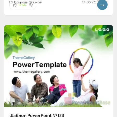
Природа / Разное
30 973
4x3
+120
Шаблон PowerPoint №133