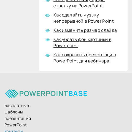
стрелку на PowerPoint
Как сделайть музыку
непрерывной в Power Point
Как изменить размер слайда
Как убрать фон картинки в
Powerpoint
Как сохранить презентацию
PowerPoint для вебинара
POWERPOINT
BASE
Бесплатные
шаблоны
презентаций
PowerPoint
Контакты