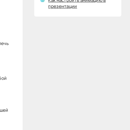
Как настроить анимацию в
презентации
лечь
бой
ашей