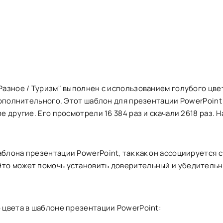
Разное / Туризм" выполнен с использованием голубого цве
дополнительного. Этот шаблон для презентации PowerPoint
 другие. Его просмотрели 16 384 раз и скачали 2618 раз. Н
блона презентации PowerPoint, так как он ассоциируется с
Это может помочь установить доверительный и убедитель
 цвета в шаблоне презентации PowerPoint: