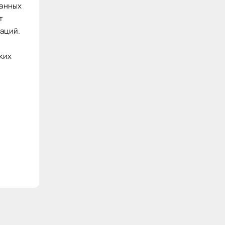
занных
т
аций.
ких