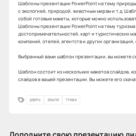
Шаблоны презентации PowerPoint на тему природы
с экологией, природой, животным мирам и т.д. Ша
собой готовые макеты, которые можно использова
Шаблоны презентации PowerPoint на тему туризма
достопримечательностей, карт и туристических м
компаний, отелей, агентств и других организаций,
Выбранный вами шаблон презентации, вы можете ск
Шаблон состоит из нескольких макетов слайдов, к
слайдов в вашей презентации. Вы можете его скача
ДВЕРЬ
ЗЕМЛЯ
ТРАВА
Дополните свою презентацию ди