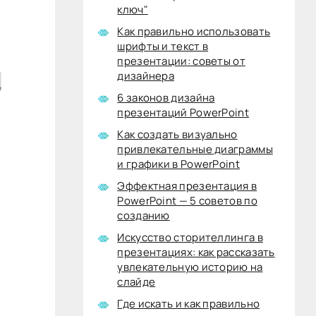
ключ"
Как правильно использовать
шрифты и текст в
презентации: советы от
дизайнера
6 законов дизайна
презентаций PowerPoint
Как создать визуально
привлекательные диаграммы
и графики в PowerPoint
Эффектная презентация в
PowerPoint — 5 советов по
созданию
Искусство сторителлинга в
презентациях: как рассказать
увлекательную историю на
слайде
Где искать и как правильно