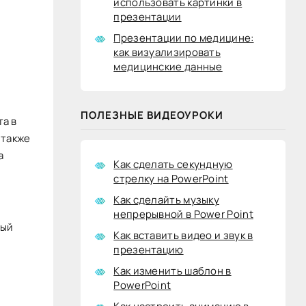
использовать картинки в
презентации
Презентации по медицине:
как визуализировать
медицинские данные
ПОЛЕЗНЫЕ ВИДЕОУРОКИ
та в
 также
а
Как сделать секундную
стрелку на PowerPoint
Как сделайть музыку
непрерывной в Power Point
ный
Как вставить видео и звук в
презентацию
Как изменить шаблон в
PowerPoint