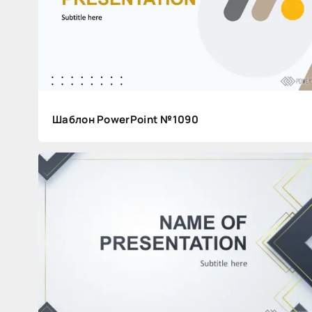
для
презентации
Статьи
+21
161
545
Шаблон PowerPoint №1090