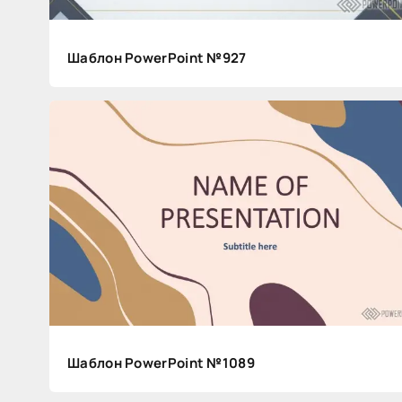
Шаблон PowerPoint №927
В
ы
б
о
р
п
р
а
в
и
Шаблон PowerPoint №1089
л