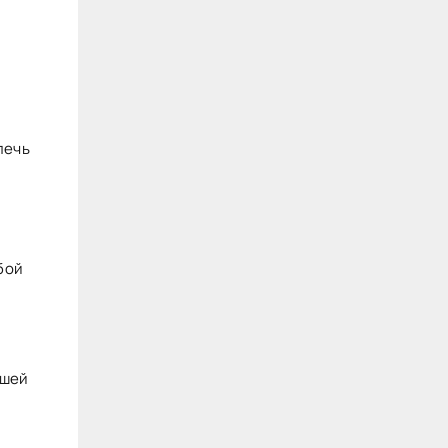
лечь
бой
ашей