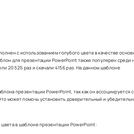
полнен с использованием голубого цвета в качестве основн
аблон для презентации PowerPoint также популярен среди 
ли 20 525 раз и скачали 4156 раз. На данном шаблоне
блона презентации PowerPoint, так как он ассоциируется с
Это может помочь установить доверительный и убедитель
 цвета в шаблоне презентации PowerPoint: