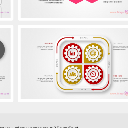
атные шаблоны презентаций PowerPoint