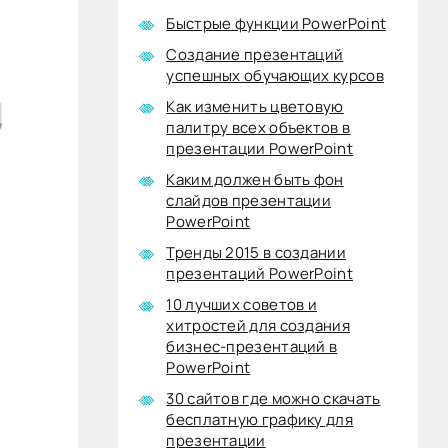
Быстрые функции PowerPoint
Создание презентаций
успешных обучающих курсов
Как изменить цветовую
палитру всех объектов в
презентации PowerPoint
Каким должен быть фон
слайдов презентации
PowerPoint
Тренды 2015 в создании
презентаций PowerPoint
10 лучших советов и
хитростей для создания
бизнес-презентаций в
PowerPoint
30 сайтов где можно скачать
бесплатную графику для
презентации