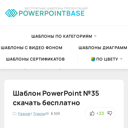
БЕСПЛАТНЫЕ ШАБЛОНЫ ПРЕЗЕНТАЦИЙ
POWERPOINT
BASE
ШАБЛОНЫ ПО КАТЕГОРИЯМ
ШАБЛОНЫ С ВИДЕО ФОНОМ
ШАБЛОНЫ ДИАГРАММ
ШАБЛОНЫ СЕРТИФИКАТОВ
ПО ЦВЕТУ
Шаблоны презентаций Powerpoint
»
Шаблоны PowerPoint
»
Разное
Шаблон PowerPoint №35
скачать бесплатно
+23
Разное
/
Туризм
8 309