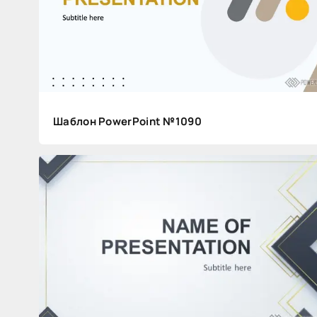
как
сделать
свою
презентацию
стильной
Шаблон PowerPoint №1090
и
современной
Статьи
+2
2
253