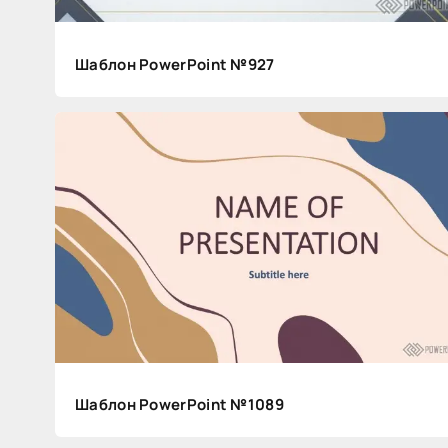
Шаблон PowerPoint №927
В
м
и
Шаблон PowerPoint №1089
р
е