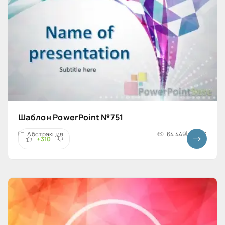
Шаблон PowerPoint №751
Абстракция
64 449
4x3
+310