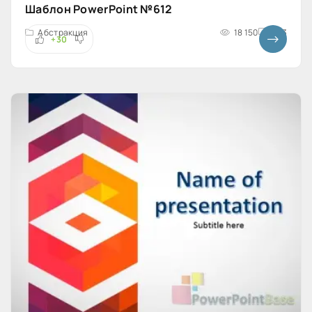
Шаблон PowerPoint №612
Абстракция
18 150
4x3
+30