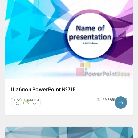
Шаблон PowerPoint №715
Абстракция
29 889
4x3
+73