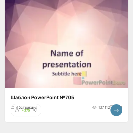
Шаблон PowerPoint №705
Абстракция
137 112
4x3
+375