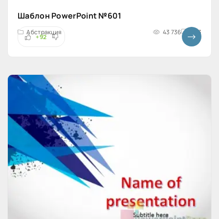
Шаблон PowerPoint №601
Абстракция
43 736
4x3
+92