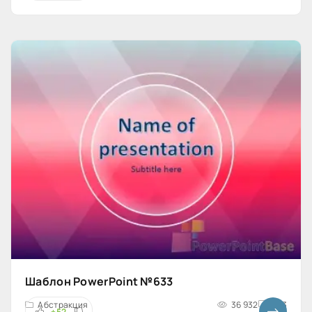
Шаблон PowerPoint №633
Абстракция
36 932
4x3
+52