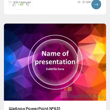
Абстракция
37 691
4x3
+89
Шаблон PowerPoint №631