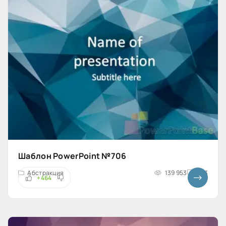
Шаблон PowerPoint №706
Абстракция
139 953
4x3
+464