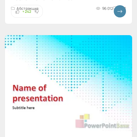
Абстракция
96 012
4x3
+242