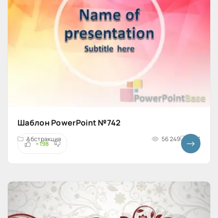
Шаблон PowerPoint №742
Абстракция
56 249
4x3
+198