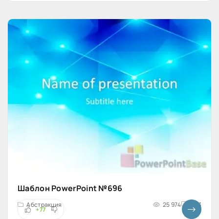
Шаблон PowerPoint №696
Абстракция
25 974
4x3
+77