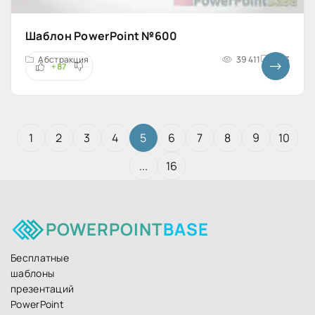
Шаблон PowerPoint №600
Абстракция
39 411
4x3
+87
1
2
3
4
5
6
7
8
9
10
...
16
POWERPOINT
BASE
Бесплатные
шаблоны
презентаций
PowerPoint