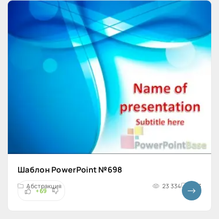
Шаблон PowerPoint №698
Абстракция
23 334
4x3
+69