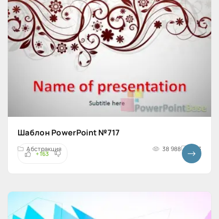
Шаблон PowerPoint №717
Абстракция
38 988
4x3
+163