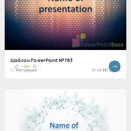
Шаблон PowerPoint №783
+105
Абстракция
43 387
4x3