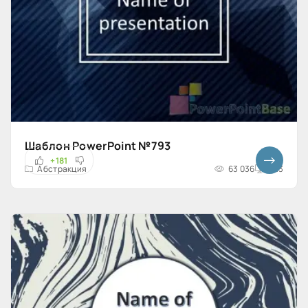
Шаблон PowerPoint №793
+181
Абстракция
63 036
4x3