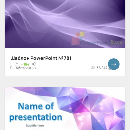
Шаблон PowerPoint №781
+164
Абстракция
36 847
4x3