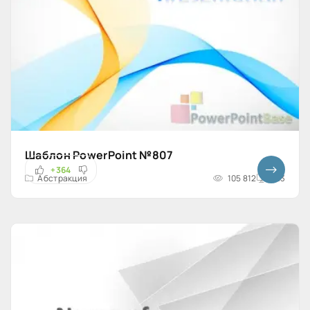
Шаблон PowerPoint №807
+364
Абстракция
105 812
4x3