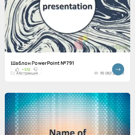
Шаблон PowerPoint №791
+512
Абстракция
95 082
4x3