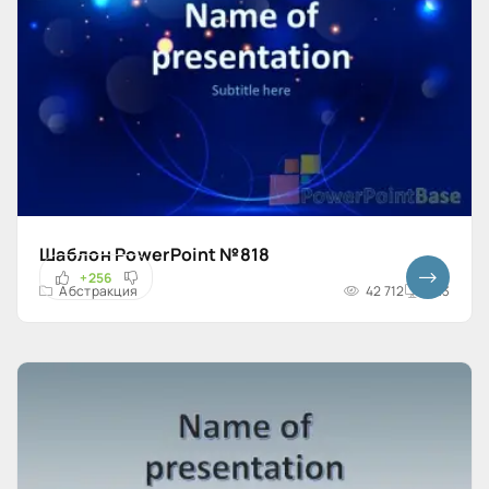
Шаблон PowerPoint №818
+256
Абстракция
42 712
4x3