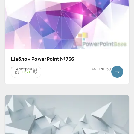
Шаблон PowerPoint №756
Абстракция
120 150
4x3
+621