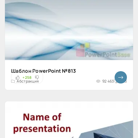
Шаблон PowerPoint №813
+258
Абстракция
92 463
4x3