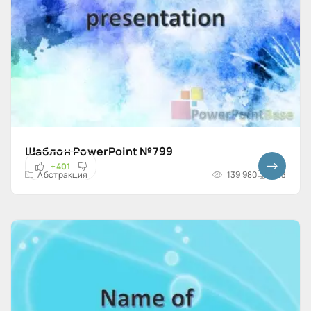
Шаблон PowerPoint №799
+401
Абстракция
139 980
4x3