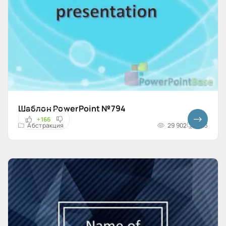
Шаблон PowerPoint №794
+166
Абстракция
29 902
4x3