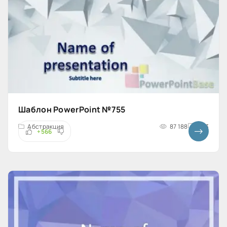
Шаблон PowerPoint №755
Абстракция
87 188
4x3
+566