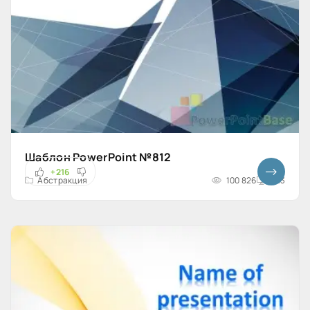
Шаблон PowerPoint №812
+216
Абстракция
100 826
4x3