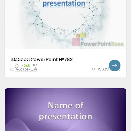
Шаблон PowerPoint №782
+245
Абстракция
75 335
4x3