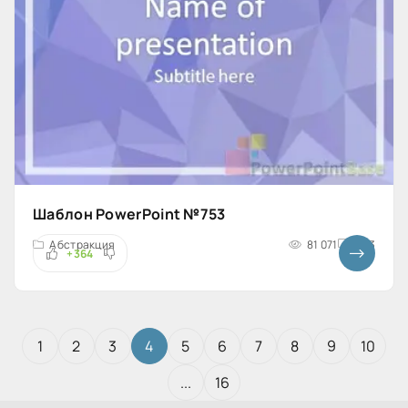
Шаблон PowerPoint №753
Абстракция
81 071
4x3
+364
1
2
3
4
5
6
7
8
9
10
...
16