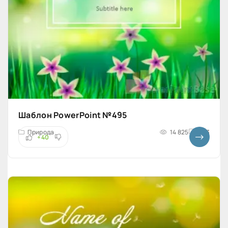
Шаблон PowerPoint №495
Природа
14 825
4x3
+40