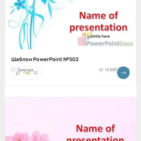
Шаблон PowerPoint №502
Природа
13 693
4x3
+40