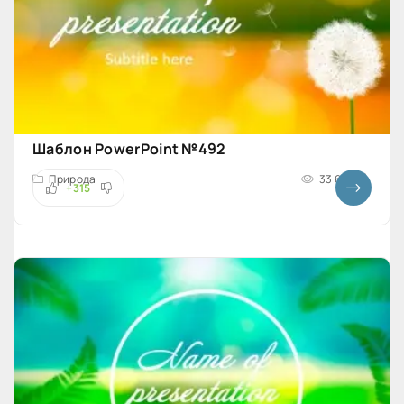
Шаблон PowerPoint №492
Природа
33 667
+315