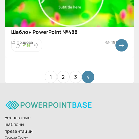
Шаблон PowerPoint №488
Природа
19 141
+116
1
2
3
4
POWERPOINT
BASE
Бесплатные
шаблоны
презентаций
PowerPoint