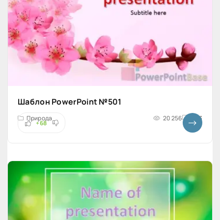
Шаблон PowerPoint №501
Природа
20 256
4x3
+68