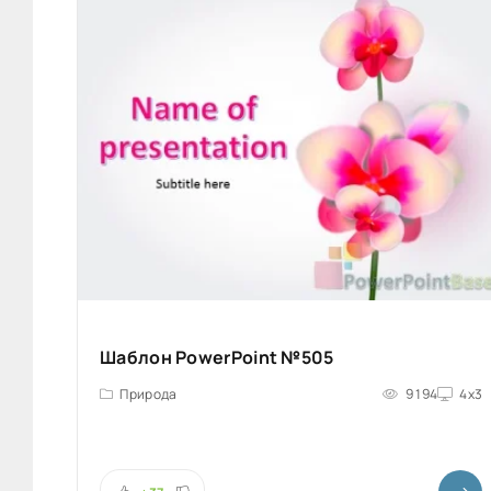
Шаблон PowerPoint №505
Природа
9 194
4x3