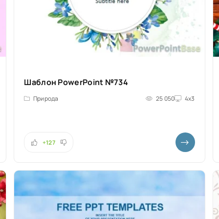
Шаблон PowerPoint №734
Природа
25 050
4x3
+127