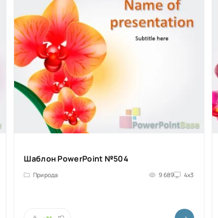
Шаблон PowerPoint №504
Природа
9 689
4x3