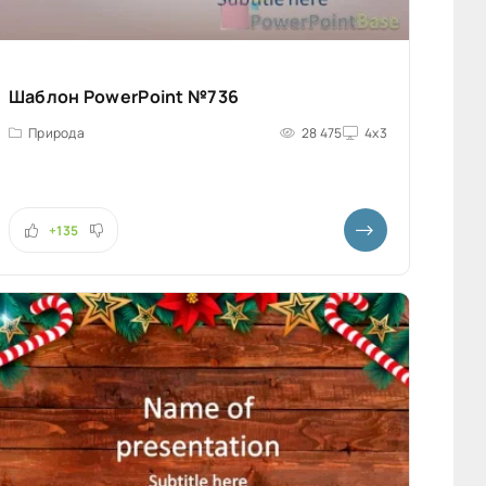
Шаблон PowerPoint №736
Природа
28 475
4x3
+135