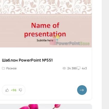
Шаблон PowerPoint №551
Разное
24 386
4x3
+96