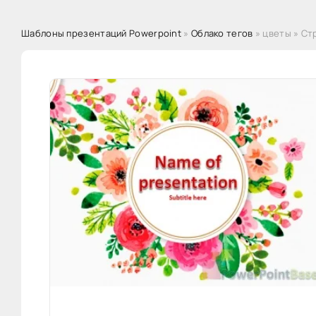
Шаблоны презентаций Powerpoint
»
Облако тего
» цветы » Ст