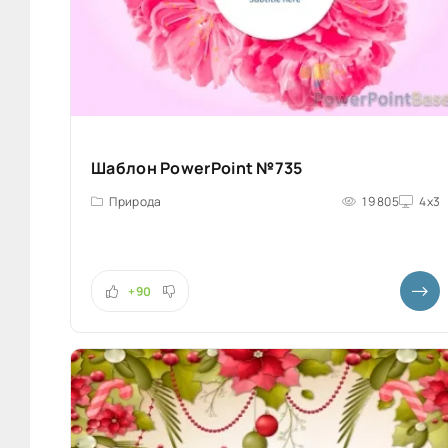
Шаблон PowerPoint №735
Природа
19 805
4x3
+90