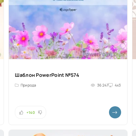
Шаблон PowerPoint №574
Природа
36 247
4x3
+140