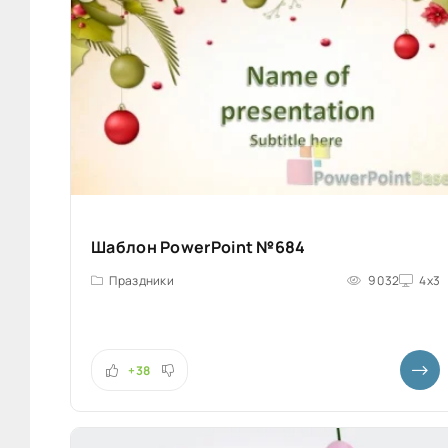
Шаблон PowerPoint №684
Праздники
9 032
4x3
+38