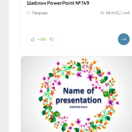
Шаблон PowerPoint №749
Природа
68 243
4x3
+355