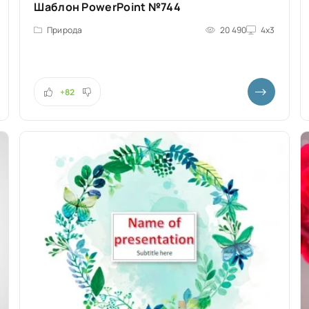
Шаблон PowerPoint №744
Природа
20 490
4x3
+82