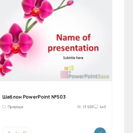
Шаблон PowerPoint №503
Природа
13 526
4x3