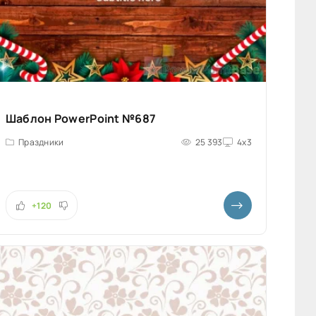
Шаблон PowerPoint №687
Праздники
25 393
4x3
+120