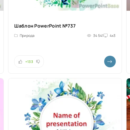
Шаблон PowerPoint №737
Природа
34 541
4x3
+133