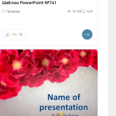
Шаблон PowerPoint №741
Природа
14 745
4x3
+71