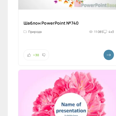
Шаблон PowerPoint №740
Природа
11 085
4x3
+30