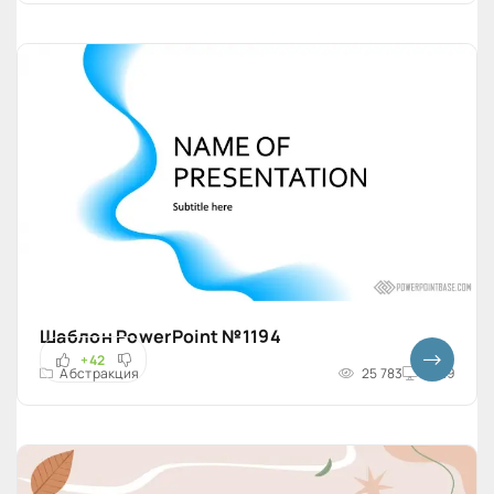
Шаблон PowerPoint №1194
+42
Абстракция
25 783
16x9