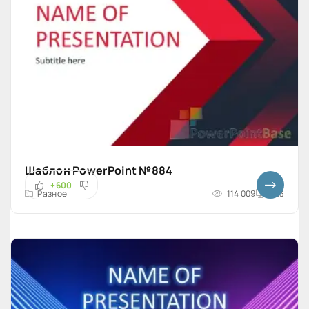
Шаблон PowerPoint №884
+600
Разное
114 009
4x3