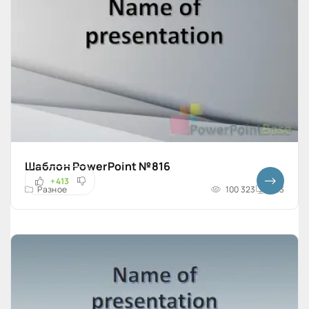
Шаблон PowerPoint №816
+413
Разное
100 323
4x3