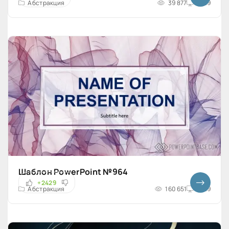
Абстракция
39 877
16x9
Шаблон PowerPoint №964
+2429
Абстракция
160 651
16x9