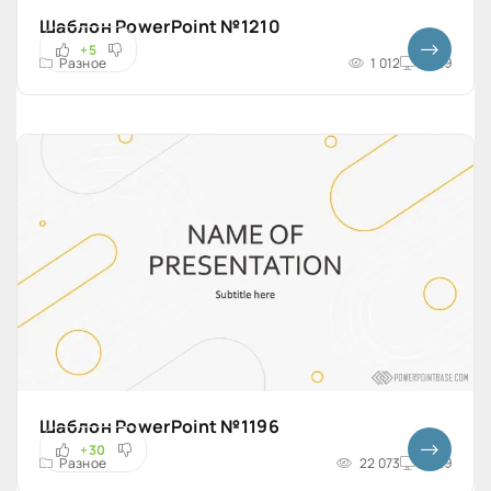
Шаблон PowerPoint №1210
+5
Разное
1 012
16x9
Шаблон PowerPoint №1196
+30
Разное
22 073
16x9