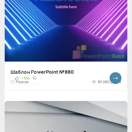
Шаблон PowerPoint №880
+915
Разное
80 080
4x3