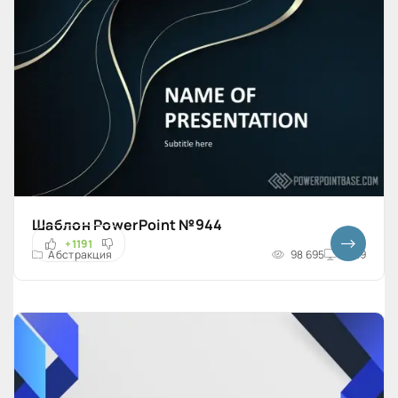
Шаблон PowerPoint №944
+1191
Абстракция
98 695
16x9