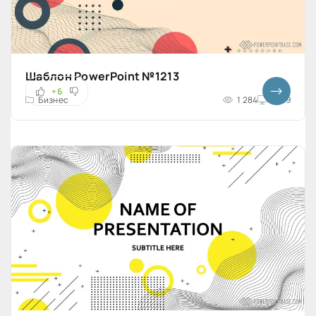
Шаблон PowerPoint №1213
+6
Бизнес
1 284
16x9