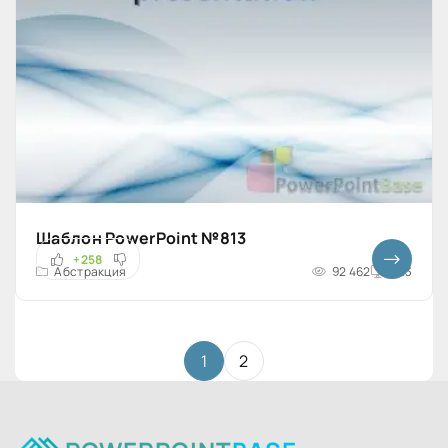
Шаблон PowerPoint №813
+258
Абстракция
92 462
4x3
1
2