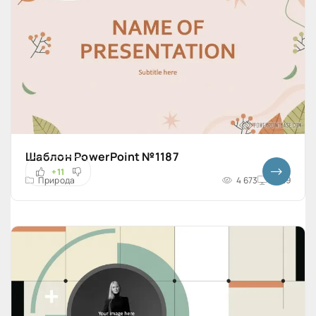
Шаблон PowerPoint №1187
+11
Природа
4 673
16x9