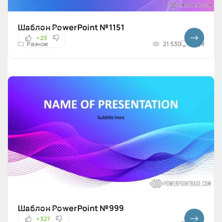
Шаблон PowerPoint №1151
+23
Разное
21 530
16x9
Шаблон PowerPoint №999
+327