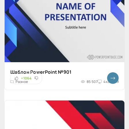
Шаблон PowerPoint №901
+1064
Разное
85 507
4x3, 16x9