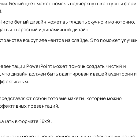
ики. Белый цвет может помочь подчеркнуть контуры и форм
й.
Чисто белый дизайн может выглядеть скучно и монотонно,
дать интересный и динамичный дизайн.
странства вокруг элементов на слайде. Это поможет улучш
резентации PowerPoint может помочь создать чистый и
 что дизайн должен быть адаптирован к вашей аудитории и
эффективным.
представляют собой готовые макеты, которые можно
эффективных презентаций.
ачать в формате 16х9 .
оторые вы можете легко применить для любого количества