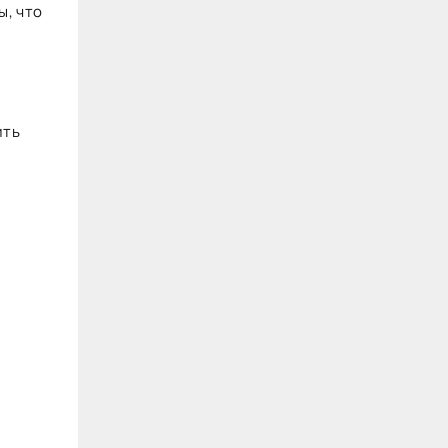
ы, что
ить