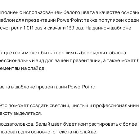
ыполнен с использованием белого цвета в качестве основно
шаблон для презентации PowerPoint также популярен сред
смотрели 1 011 раз и скачали 139 раз. На данном шаблоне
ых цветов и может быть хорошим выбором для шаблона
фессиональный вид для вашей презентации, а также может 
ементам на слайде.
вета в шаблоне презентации PowerPoint:
Это поможет создать светлый, чистый и профессиональный
ексту выделяться.
подзаголовков. Белый цвет будет контрастировать с более
ьзовать для основного текста на слайде.