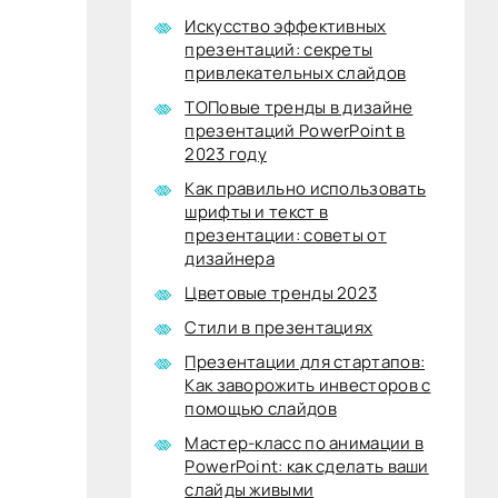
Искусство эффективных
презентаций: секреты
привлекательных слайдов
ТОПовые тренды в дизайне
презентаций PowerPoint в
2023 году
Как правильно использовать
шрифты и текст в
презентации: советы от
дизайнера
Цветовые тренды 2023
Стили в презентациях
Презентации для стартапов:
Как заворожить инвесторов с
помощью слайдов
Мастер-класс по анимации в
PowerPoint: как сделать ваши
слайды живыми