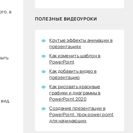
го, а
ПОЛЕЗНЫЕ ВИДЕОУРОКИ
и
Крутые эффекты анимации в
презентациях
Как изменить шаблон в
быть
PowerPoint
Как добавить видео в
презентацию
Как рисовать красивые
графики и диаграммы в
PowerPoint 2020
 вид,
Создание презентации в
PowerPoint. Урок power point
для начинающих