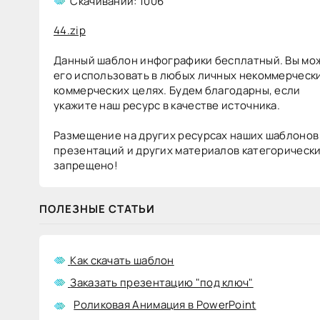
Скачиваний: 1006
бесплатно
44.zip
Данный шаблон инфографики бесплатный. Вы мо
Шаблоны
+24
Word
его использовать в любых личных некоммерчески
коммерческих целях. Будем благодарны, если
6
укажите наш ресурс в качестве источника.
263
Размещение на других ресурсах наших шаблонов
презентаций и других материалов категорическ
запрещено!
ПОЛЕЗНЫЕ СТАТЬИ
Как скачать шаблон
Заказать презентацию "под ключ"
СТРЕЛКА
Роликовая Анимация в PowerPoint
УКАЗАТЕЛЬ