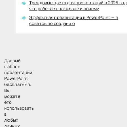
Трендовые цвета для презентаций в 2025 год
НАПРАВЛЕНИЕ
что работает на экране и почему
УВЕЛИЧЕНИЕ
Эффектная презентация в PowerPoint — 5
ЦЕЛЬ
советов по созданию
Данный
шаблон
презентации
PowerPoint
бесплатный.
Вы
можете
его
использовать
в
любых
личных