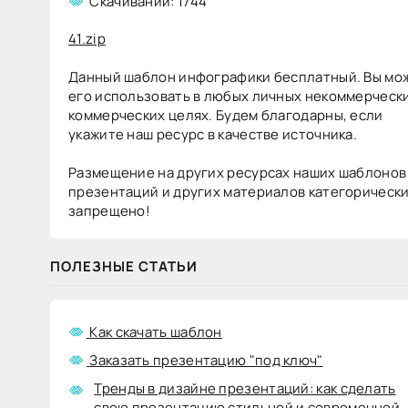
Скачиваний: 1744
бесплатно
41.zip
Данный шаблон инфографики бесплатный. Вы мо
Шаблоны
+19
Word
его использовать в любых личных некоммерчески
коммерческих целях. Будем благодарны, если
8
укажите наш ресурс в качестве источника.
371
Размещение на других ресурсах наших шаблонов
презентаций и других материалов категорическ
запрещено!
ПОЛЕЗНЫЕ СТАТЬИ
Как скачать шаблон
Заказать презентацию "под ключ"
СТРЕЛКА
Тренды в дизайне презентаций: как сделать
УКАЗАТЕЛЬ
свою презентацию стильной и современной