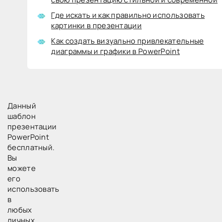
НАПРАВЛЕНИЕ
Где искать и как правильно использовать
УВЕЛИЧЕНИЕ
картинки в презентации
ПРИБЫЛЬ
Как создать визуально привлекательные
диаграммы и графики в PowerPoint
Данный
шаблон
презентации
PowerPoint
бесплатный.
Вы
можете
его
использовать
в
любых
личных