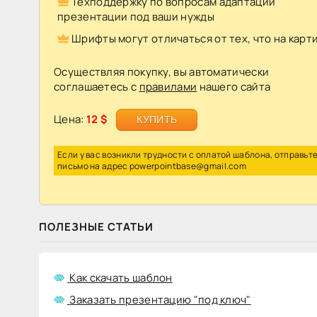
Техподдержку по вопросам адаптации
презентации под ваши нужды
Premium
Шрифты могут отличаться от тех, что на карт
+50
шаблоны
195
Осуществляя покупку, вы автоматически
358
соглашаетесь с
правилами
нашего сайта
Цена:
12 $
КУПИТЬ
Минималистичный
шаблон
Если у вас возникли трудности с оплатой шаблона, отправьт
письмо на адрес
powerpointbase@gmail.com
презентации
с
использованием
нестандартной
ПОЛЕЗНЫЕ СТАТЬИ
фигуры
в
качестве
основного
Как скачать шаблон
элемента.
Заказать презентацию "под ключ"
Все
объекты