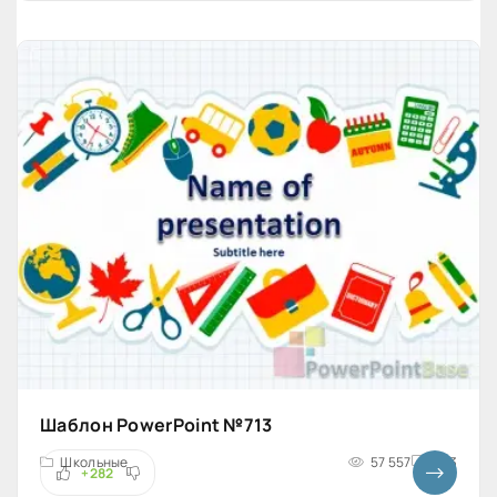
Шаблон PowerPoint №713
Школьные
57 557
4x3
+282