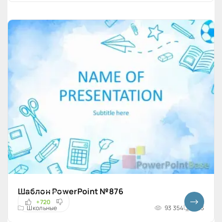
Шаблон PowerPoint №876
+720
Школьные
93 354
4x3