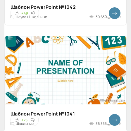
Шаблон PowerPoint №1042
+49
Наука / Школьные
30 639
16x9
Шаблон PowerPoint №1041
+75
Школьные
36 355
16x9