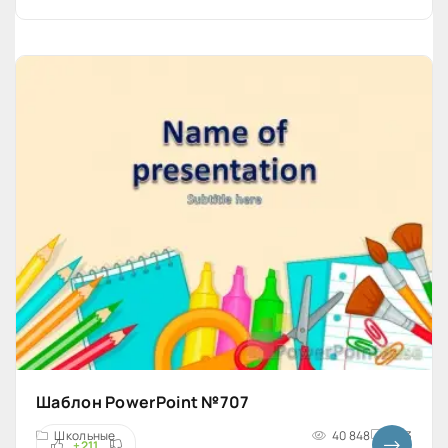
Шаблон PowerPoint №707
Школьные
40 848
4x3
+211