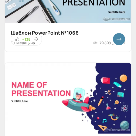
Шаблон PowerPoint №1066
+138
Медицина
79 898
16x9