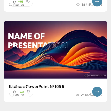
+93
Разное
38 413
16x9
Шаблон PowerPoint №1096
+30
Разное
25 655
16x9