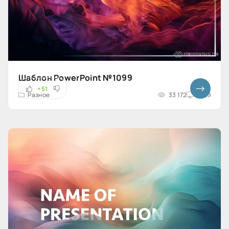
Шаблон PowerPoint №1099
+51
Разное
33 172
16x9