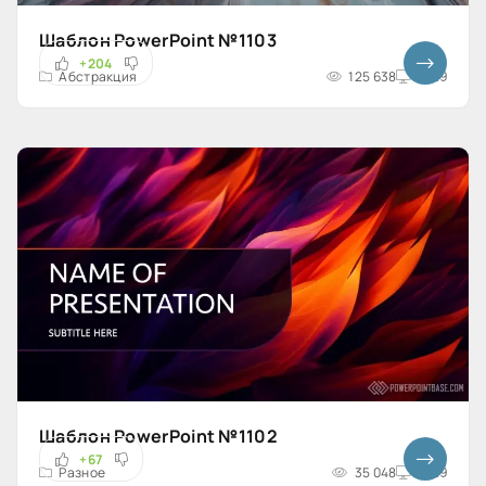
Шаблон PowerPoint №1103
+204
Абстракция
125 638
16x9
Шаблон PowerPoint №1102
+67
Разное
35 048
16x9