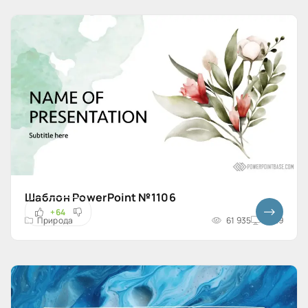
Шаблон PowerPoint №1106
+64
Природа
61 935
16x9