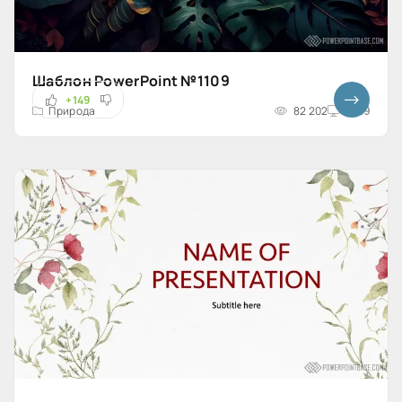
Шаблон PowerPoint №1109
+149
Природа
82 202
16x9