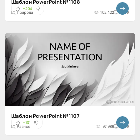
Шаблон PowerPoint №1108
+204
Природа
102 422
16x9
Шаблон PowerPoint №1107
+131
Разное
97 986
16x9