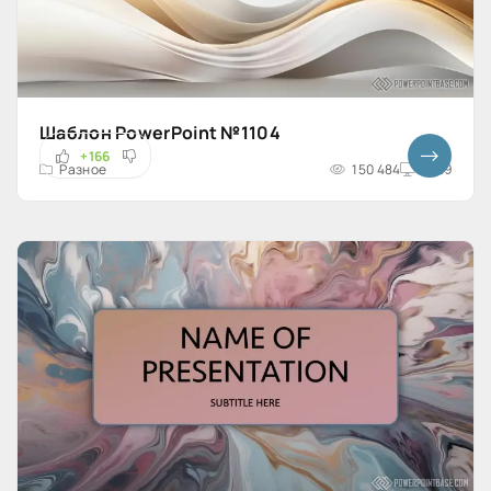
Шаблон PowerPoint №1104
+166
Разное
150 484
16x9