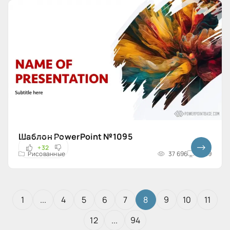
Шаблон PowerPoint №1095
+32
Рисованные
37 696
16x9
1
...
4
5
6
7
8
9
10
11
12
...
94