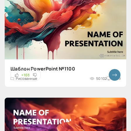
Шаблон PowerPoint №1100
+103
Рисованные
50 102
16x9