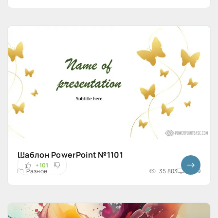
Шаблон PowerPoint №1101
+101
Разное
35 803
16x9