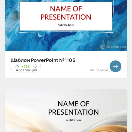
Шаблон PowerPoint №1105
+136
Абстракция
90 462
16x9