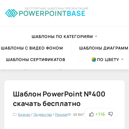
БЕСПЛАТНЫЕ ШАБЛОНЫ ПРЕЗЕНТАЦИЙ
POWERPOINT
BASE
ШАБЛОНЫ ПО КАТЕГОРИЯМ
ШАБЛОНЫ С ВИДЕО ФОНОМ
ШАБЛОНЫ ДИАГРАММ
ШАБЛОНЫ СЕРТИФИКАТОВ
ПО ЦВЕТУ
Шаблоны презентаций Powerpoint
»
Шаблоны PowerPoint
»
Бизнес
Шаблон PowerPoint №400
скачать бесплатно
+116
Бизнес
/
Лидерство
/
Разное
45 647