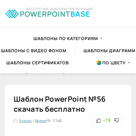
БЕСПЛАТНЫЕ ШАБЛОНЫ ПРЕЗЕНТАЦИЙ
POWERPOINT
BASE
ШАБЛОНЫ ПО КАТЕГОРИЯМ
ШАБЛОНЫ С ВИДЕО ФОНОМ
ШАБЛОНЫ ДИАГРАММ
ШАБЛОНЫ СЕРТИФИКАТОВ
ПО ЦВЕТУ
Шаблоны презентаций Powerpoint
»
Шаблоны PowerPoint
»
Бизнес
Шаблон PowerPoint №56
скачать бесплатно
+19
Бизнес
/
Время
7 745