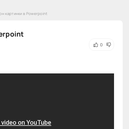
он картинки в Powerpoint
erpoint
0