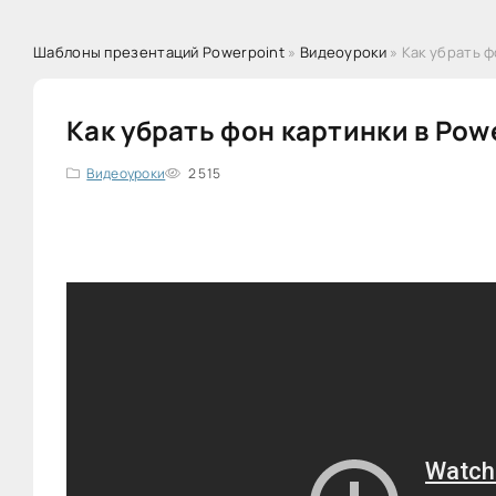
Шаблоны презентаций Powerpoint
»
Видеоуроки
» Как убрать ф
Как убрать фон картинки в Pow
Видеоуроки
2 515