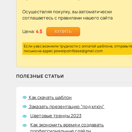
9
Осуществляя покупку, вы автоматически
соглашаетесь с
правилами
нашего сайта
Шаблоны
+128
с видео
Цена:
4 $
КУПИТЬ
фоном
23
Если у вас возникли трудности с оплатой шаблона, отправьт
986
письмо на адрес
powerpointbase@gmail.com
ПОЛЕЗНЫЕ СТАТЬИ
Как скачать шаблон
Информация
о
Заказать презентацию "под ключ"
шаблоне:
Цветовые тренды 2023
Как экономить время и создавать
Шаблон
профессиональные слайды
фортама