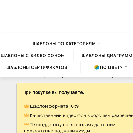
ШАБЛОНЫ ПО КАТЕГОРИЯМ
ШАБЛОНЫ С ВИДЕО ФОНОМ
ШАБЛОНЫ ДИАГРАММ
ШАБЛОНЫ СЕРТИФИКАТОВ
ПО ЦВЕТУ
Шаблоны презентаций Powerpoint
»
Шаблоны с видео фоном
» Шаблон с видео фоном 9
При покупке вы получаете:
Шаблон
Шаблон формата 16х9
с
Качественный видео фон в хорошем разреше
видео
Техподдержку по вопросам адаптации
фоном
презентации под ваши нужды