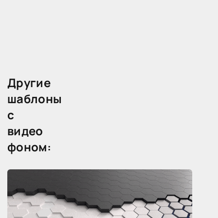
с
правилами
нашего
сайта
Другие
шаблоны
с
видео
фоном: