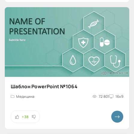
Шаблон PowerPoint №1064
Медицина
72 801
16x9
+38