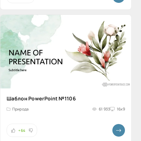
Шаблон PowerPoint №1106
Природа
61 933
16x9
+64