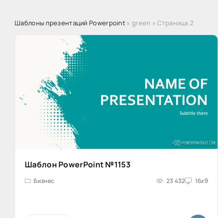
Шаблоны презентаций Powerpoint
» green » Страница 2
Шаблон PowerPoint №1153
Бизнес
23 432
16x9