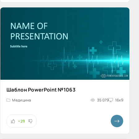
Шаблон PowerPoint №1063
Медицина
35 079
16x9
+29