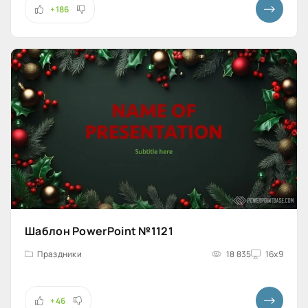
+186
Шаблон PowerPoint №1121
Праздники
18 835
16x9
+46