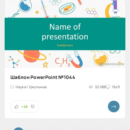
Шаблон PowerPoint №1044
Наука / Школьные
32 088
16x9
+48