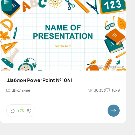
Шаблон PowerPoint №1041
Школьные
36 353
16x9
+75