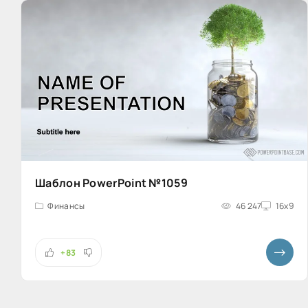
Шаблон PowerPoint №1059
Финансы
46 247
16x9
+83