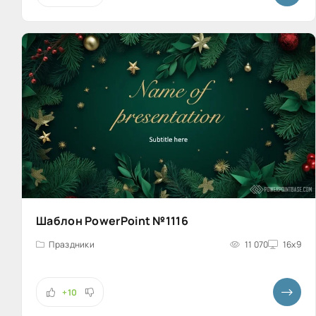
Шаблон PowerPoint №1116
Праздники
11 070
16x9
+10