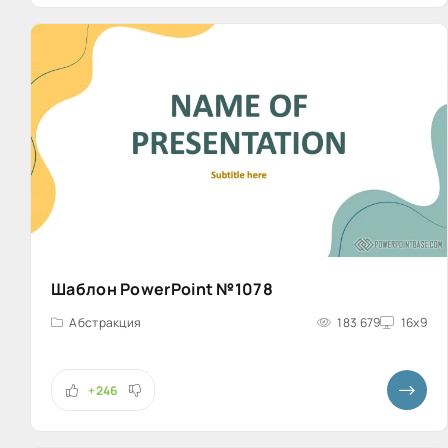
Шаблон PowerPoint №1078
Абстракция
183 679
16x9
+246