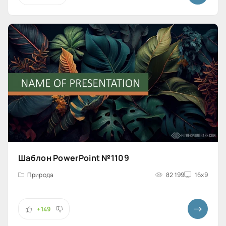
Шаблон PowerPoint №1109
Природа
82 199
16x9
+149