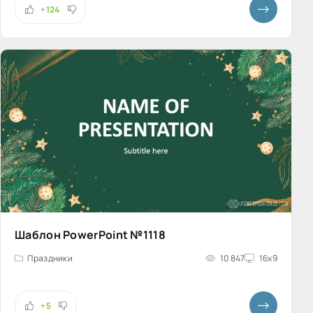
+124
Шаблон PowerPoint №1118
Праздники
10 847
16x9
+5