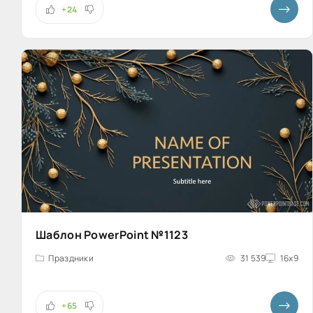
+24
Шаблон PowerPoint №1123
Праздники
31 539
16x9
+65