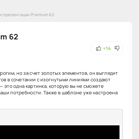
н презентации Premium 62
um 62
+14
рогим, но за счет золотых элементов, он выглядит
тов в сочетании с изогнутыми линиями создают
— это одна картинка, которую вы не сможете
аши потребности. Также в шаблоне уже настроена