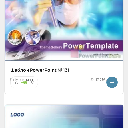
Шаблон PowerPoint №131
Медицина
17 293
4x3
+65