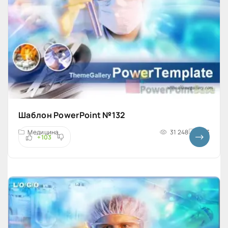
Шаблон PowerPoint №132
Медицина
31 248
4x3
+103