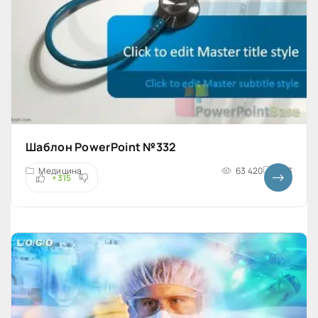
Шаблон PowerPoint №332
Медицина
63 420
4x3
+315