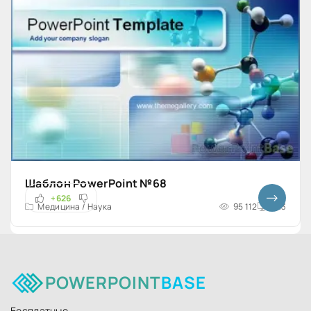
Шаблон PowerPoint №68
+626
Медицина / Наука
95 112
4x3
POWERPOINT
BASE
Бесплатные