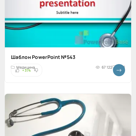
Шаблон PowerPoint №543
Медицина
67 122
4x3
+374