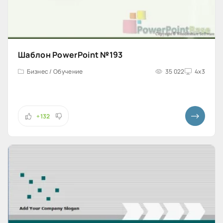
Шаблон PowerPoint №193
Бизнес / Обучение
35 022
4x3
+132