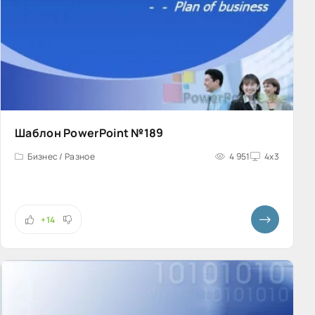
Шаблон PowerPoint №189
Бизнес / Разное
4 951
4x3
+14