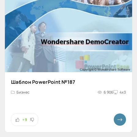
Шаблон PowerPoint №187
Бизнес
6 906
4x3
+9