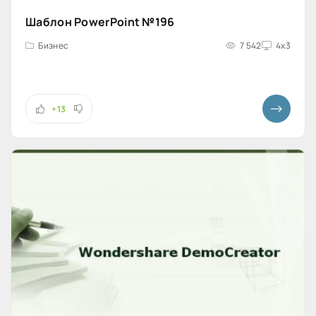
Шаблон PowerPoint №196
Бизнес
7 542
4x3
+13