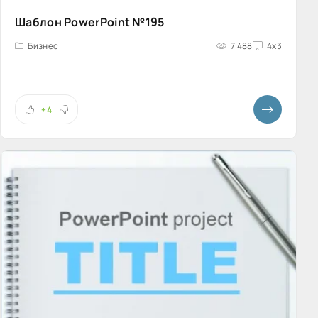
Шаблон PowerPoint №195
Бизнес
7 488
4x3
+4