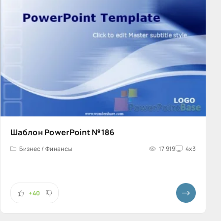
Шаблон PowerPoint №186
Бизнес / Финансы
17 919
4x3
+40