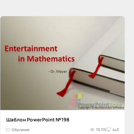
Шаблон PowerPoint №198
Обучение
70 715
4x3