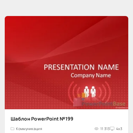
Шаблон PowerPoint №199
Коммуникация
11 313
4x3