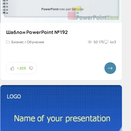
Шаблон PowerPoint №192
Бизнес / Обучение
50 175
4x3
+209