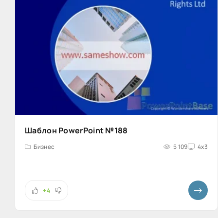
Шаблон PowerPoint №188
Бизнес
5 109
4x3
+4