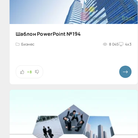
Шаблон PowerPoint №194
Бизнес
8 045
4x3
+8