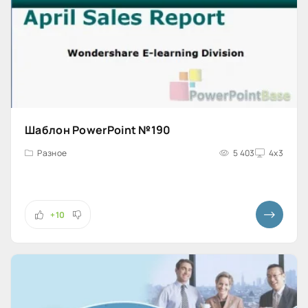
Шаблон PowerPoint №190
Разное
5 403
4x3
+10