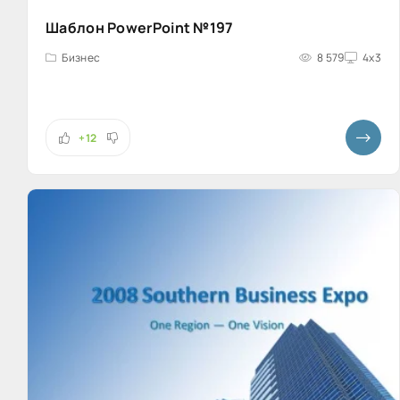
Шаблон PowerPoint №197
Бизнес
8 579
4x3
+12